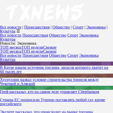
Все новости
|
Происшествия
|
Общество
|
Спорт
|
Экономика
|
Культура
☰
Все новости
Происшествия
Общество
Спорт
Экономика
Культура
Новости: Экономика
ТОП месяца
ТОП недели
Свежие
ТОП месяца
ТОП недели
Свежие
Все новости
Происшествия
Общество
Спорт
Экономика
Культура
В Китае нашли источник топлива, запасов которого хватит на
60 тысяч лет
Хуснуллин назвал условие строительства тоннеля между
Чукоткой и Аляской
Греф рассказал, кто на самом деле управляет Сбербанком
Страны ЕС попросили Турцию поставлять любой газ, кроме
российского
Эксперт рассказал, что происходит на рынке топлива